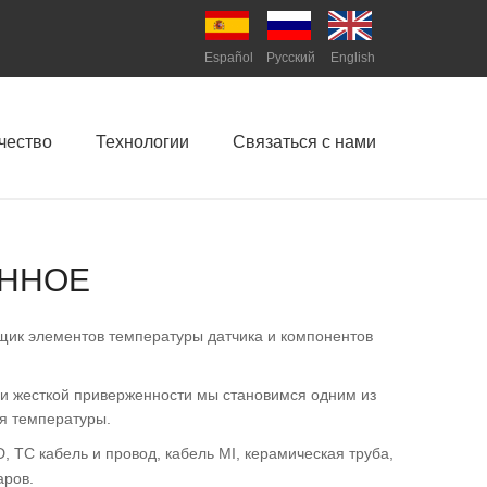
Español
Pусский
English
чество
Технологии
Связаться с нами
ЕННОЕ
вщик элементов температуры датчика и компонентов
 и жесткой приверженности мы становимся одним из
я температуры.
 TC кабель и провод, кабель MI, керамическая труба,
аров.