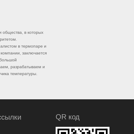
 общества, в которых
ритетом.
иалистом в термопаре и
й компании, заключается
 большой
ваем, разрабатываем и
тчика температуры.
QR код
ссылки