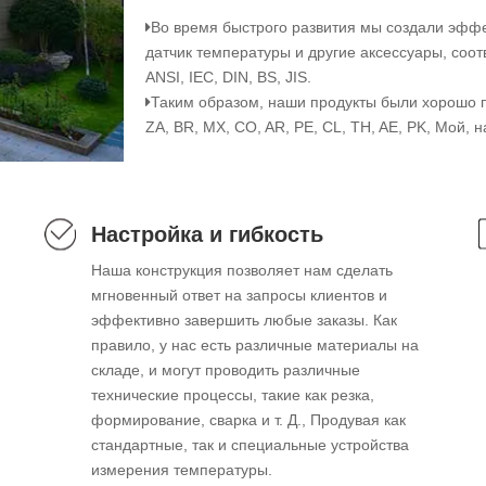
Во время быстрого развития мы создали эффе

датчик температуры и другие аксессуары, соо
ANSI, IEC, DIN, BS, JIS.
Таким образом, наши продукты были хорошо пр

ZA, BR, MX, CO, AR, PE, CL, TH, AE, PK, Мой, н
Настройка и гибкость
Наша конструкция позволяет нам сделать
мгновенный ответ на запросы клиентов и
эффективно завершить любые заказы. Как
правило, у нас есть различные материалы на
складе, и могут проводить различные
технические процессы, такие как резка,
формирование, сварка и т. Д., Продувая как
стандартные, так и специальные устройства
измерения температуры.