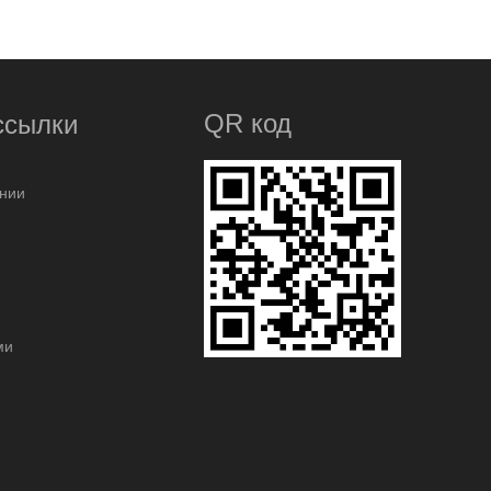
QR код
ссылки
нии
ми