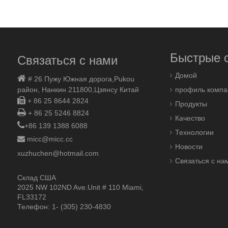
Быстрые 
Связаться с нами
Домой

# 26 Пужу Южная дорога,
Pukou
район, Нанкин 211800,
Цзянсу Китай
профиль компа

+ 86 25 8644 2824
Продукты

+ 86 25 5246 8824
Качество

+86 139 1388 6088
Технологии

micc@micc.cc
Новости
xuzhuchen@hotmail.com
Связаться с на
Склад США
2025 NW 102ND Ave.Unit # 110 Miami,
FL33172
Телефон: 1- (305) 230-4830