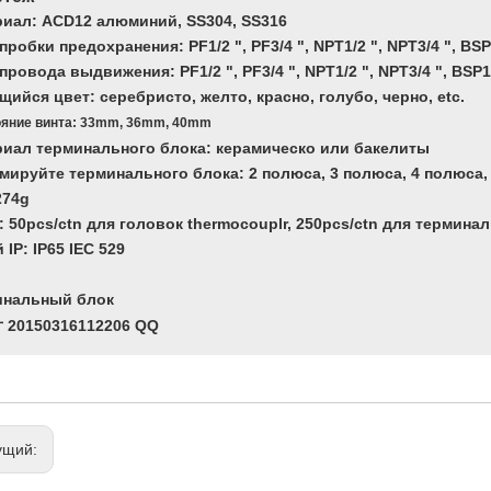
иал: ACD12 алюминий, SS304, SS316
робки предохранения: PF1/2 ", PF3/4 ", NPT1/2 ", NPT3/4 ", BSP1
ровода выдвижения: PF1/2 ", PF3/4 ", NPT1/2 ", NPT3/4 ", BSP1/
ийся цвет: серебристо, желто, красно, голубо, черно, etc.
ояние винта: 33mm, 36mm, 40mm
иал терминального блока: керамическо или бакелиты
ируйте терминального блока: 2 полюса, 3 полюса, 4 полюса,
274g
: 50pcs/ctn для головок thermocouplr, 250pcs/ctn для термин
 IP: IP65 IEC 529
нальный блок
ущий: