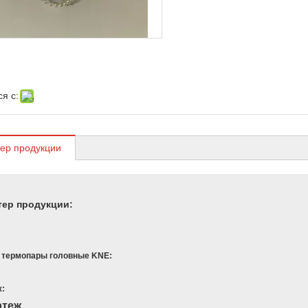
я с:
ер продукции
тер продукции:
 термопары головные KNE:
ж: