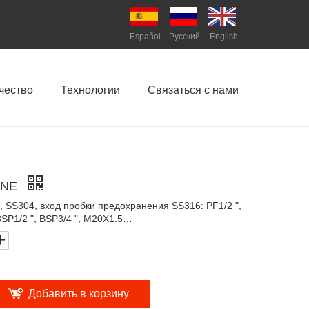
Español
Pусский
English
чество
Технологии
Связаться с нами
KNE
SS304, вход пробки предохранения SS316: PF1/2 ",
 BSP1/2 ", BSP3/4 ", M20X1.5…
Добавить в корзину