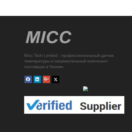
Micc Tech Limited - профессиональный датчик
температуры и нагревательный компонент
поставщик в Нанкин.