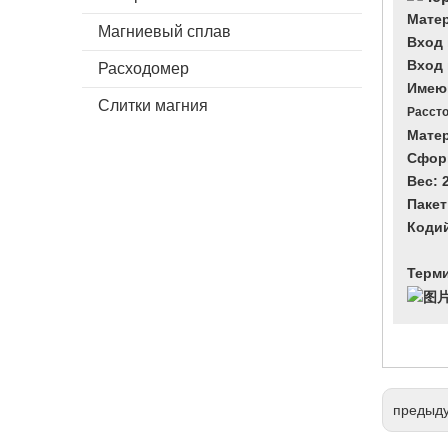
Матер
Магниевый сплав
Вход п
Вход п
Расходомер
Имеющ
Слитки магния
Расст
Матер
Сформ
Вес: 
Пакет
Кодий
Терми
предыд