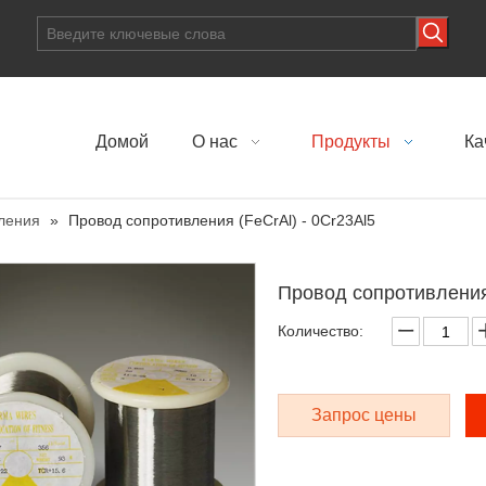
Домой
О нас
Продукты
Ка
ления
»
Провод сопротивления (FeCrAl) - 0Cr23Al5
Провод сопротивления
Количество:
Запрос цены