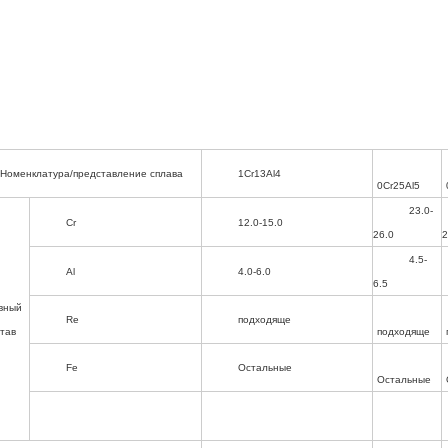
Номенклатура/представление сплава
1Cr13Al4
0Cr25Al5
23.0-
Cr
12.0-15.0
26.0
2
4.5-
Al
4.0-6.0
6.5
вный
Re
подходяще
став
подходяще
Fe
Остальные
Остальные