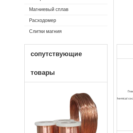
Магниевый сплав
Расходомер
Слитки магния
сопутствующие
товары
Гла
hemical со