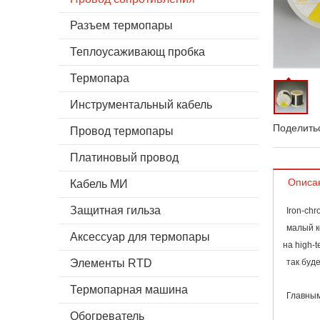
Разъем термопары
Теплоусаживающ пробка
Термопара
Инструментальный кабель
Поделитьс
Провод термопары
Платиновый провод
Описа
Кабель МИ
Защитная гильза
Iron-ch
малый к
Аксессуар для термопары
на high-
Элементы RTD
так буд
Термопарная машина
Главным
Обогреватель