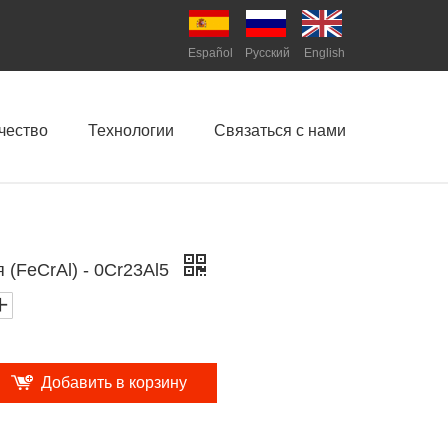
Español
Pусский
English
чество
Технологии
Связаться с нами
 (FeCrAl) - 0Cr23Al5
Добавить в корзину