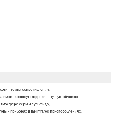
ысокия темпа сопротивления,
а имеет хорошую коррозионную устойчивость
 атмосфере серы и сульфида,
ых приборах и far-infrared приспособлениях.