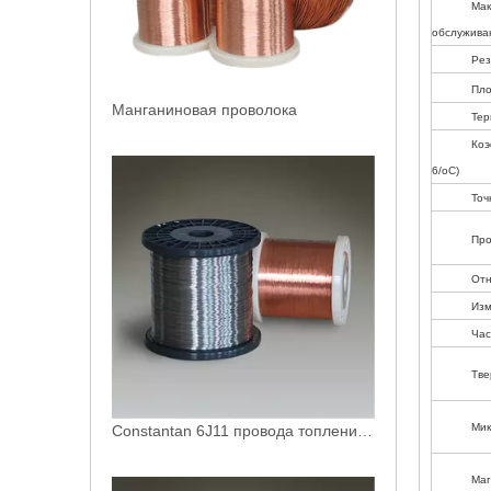
Мак
обслужива
Рез
Пло
Манганиновая проволока
Тер
Коэ
6/oC)
Точ
Про
Отн
Изм
Час
Тве
Мик
Constantan 6J11 провода топления Cu-Никеля новый
Маг