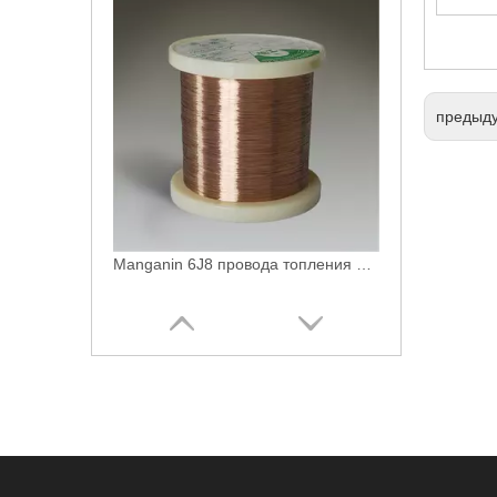
предыд
Manganin 6J8 провода топления Cu-Никеля