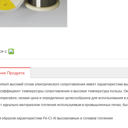
я с:
ние Продукта
romium высокий сплав электрического сопротивления имеет характеристики в
оэффициент температуры сопротивления и высокая температура пользы. Он
temperature, низкая цена и определенно целесообразна для использования в
ет идеально материалом топления используемым в промышленных печах, бытов
 образом характеристики Fe-Cr-Al высокоомные и сплавов топления