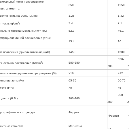
симальный temp непрерывного
650
1250
ния. элемента
истивность на 20oC (μΩ·m)
1.25
1.42
3
7.4
7.1
тность (g/cm
)
мально проводимость (KJ/m·h·oC)
52.7
46.1
ффициент линий расширения (α×10-
15.4
16
ка плавления (приблизительно) (oC)
1450
1500
630-
2
580-680
чность на растяжение (N/mm
)
780
7
осительное удлинение при разрыве (%)
>16
>12
енение зоны (%)
65-75
60-75
тота (F/R)
>5
>5
200-
рдость (H.B.)
200-260
260
2
рографическая структура
Феррит
Феррит
нитные свойства
Магнитно